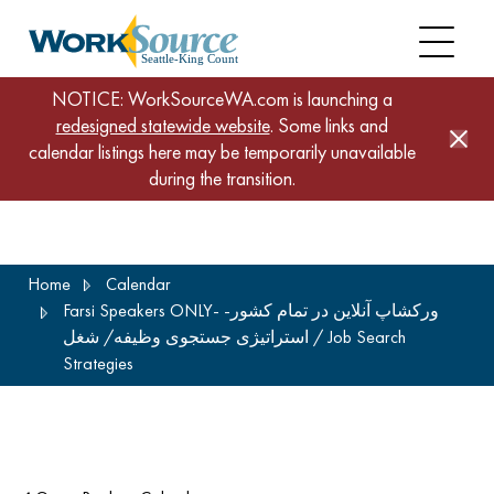
NOTICE: WorkSourceWA.com is launching a
redesigned statewide website
. Some links and
calendar listings here may be temporarily unavailable
during the transition.
Skip
Home
Calendar
to
Farsi Speakers ONLY- ورکشاپ آنلاین در تمام کشور-
main
استراتیژی جستجوی وظیفه/ شغل / Job Search
content
Strategies